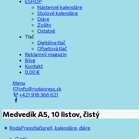
ESHOP
Nástenné kalendáre
Stolové kalendáre
Diáre
Zošity
Ostatné
Tlač
Digitálna tlač
Ofsetová tlač
Reklamný magazín
Blog
Kontakt
0.00
€
Menu
info@rodapress.sk
+421 918 368 621
Medvedík A5, 10 listov, čistý
RodaPress
tlačiareň, kalendáre, diáre
O nás