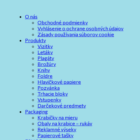
O nás
Obchodné podmienky
Vyhlásenie o ochrane osobných údajov
Zásady používania súborov cookie
Produkty
Vizitky
Letáky
Plagáty
Brožúry
Knihy
Foldre
Hlavičkové papiere
Pozvánka
Trhacie bloky
Vstupenky
Darčekové predmety
Packaging
Krabičky na mieru
Obaly na krabice – rukáv
Reklamné výseky
Papierové tašky