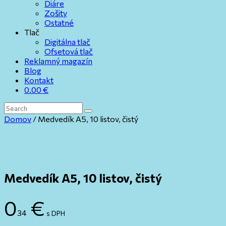
Diáre
Zošity
Ostatné
Tlač
Digitálna tlač
Ofsetová tlač
Reklamný magazín
Blog
Kontakt
0.00
€
Domov
/ Medvedík A5, 10 listov, čistý
Medvedík A5, 10 listov, čistý
0
€
34
s DPH