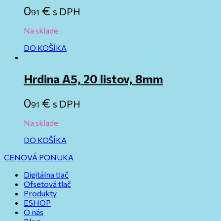
0
€
s DPH
91
Na sklade
DO KOŠÍKA
Hrdina A5, 20 listov, 8mm
0
€
s DPH
91
Na sklade
DO KOŠÍKA
CENOVÁ PONUKA
Digitálna tlač
Ofsetová tlač
Produkty
ESHOP
O nás