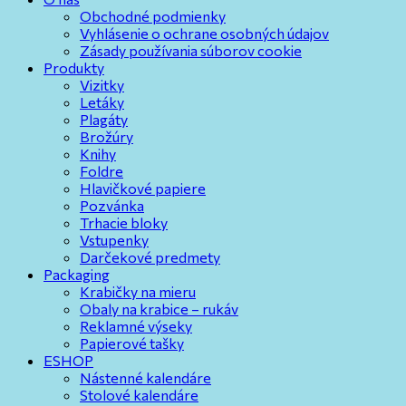
Obchodné podmienky
Vyhlásenie o ochrane osobných údajov
Zásady používania súborov cookie
Produkty
Vizitky
Letáky
Plagáty
Brožúry
Knihy
Foldre
Hlavičkové papiere
Pozvánka
Trhacie bloky
Vstupenky
Darčekové predmety
Packaging
Krabičky na mieru
Obaly na krabice – rukáv
Reklamné výseky
Papierové tašky
ESHOP
Nástenné kalendáre
Stolové kalendáre