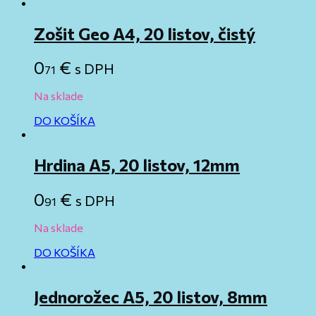
Zošit Geo A4, 20 listov, čistý
0
€
s DPH
71
Na sklade
DO KOŠÍKA
Hrdina A5, 20 listov, 12mm
0
€
s DPH
91
Na sklade
DO KOŠÍKA
Jednorožec A5, 20 listov, 8mm