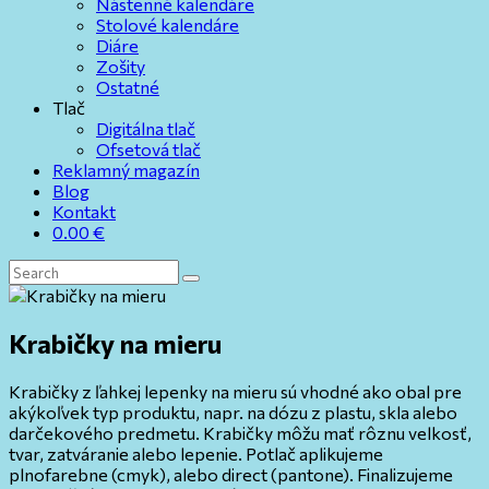
Nástenné kalendáre
Stolové kalendáre
Diáre
Zošity
Ostatné
Tlač
Digitálna tlač
Ofsetová tlač
Reklamný magazín
Blog
Kontakt
0.00
€
Krabičky na mieru
Krabičky z ľahkej lepenky na mieru sú vhodné ako obal pre
akýkoľvek typ produktu, napr. na dózu z plastu, skla alebo
darčekového predmetu. Krabičky môžu mať rôznu velkosť,
tvar, zatváranie alebo lepenie. Potlač aplikujeme
plnofarebne (cmyk), alebo direct (pantone). Finalizujeme