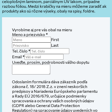
celoplošným laminom, parciálnym UV lakom, prípadne
razbou fóliou. Medzi krabičky na mieru môžeme zaradiť ak
produkty ako sú rôzne výseky, obaly na spisy, foldre.
Vyrobíme aj pre vás obal na mieru
Meno a priezvisko
*
First
Last
Tel. číslo
*
Email
*
Uveďte, prosím, podrobnosti vášho dopytu
Odoslaním formulára dáva zákazník podľa
zákona č. 18/ 2018 Z.z. v znení neskorších
predpisov a Nariadenia Európskeho parlamentu
a Rady EÚ 2016/679, určujúce podmienky
spracovania a ochrany vašich osobných údajov
(GDPR alebo General Data Protection
Regulation) na spracovanie údajov uvedených vo