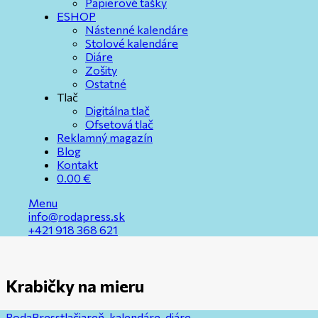
Papierové tašky
ESHOP
Nástenné kalendáre
Stolové kalendáre
Diáre
Zošity
Ostatné
Tlač
Digitálna tlač
Ofsetová tlač
Reklamný magazín
Blog
Kontakt
0.00
€
Menu
info@rodapress.sk
+421 918 368 621
Krabičky na mieru
RodaPress
tlačiareň, kalendáre, diáre