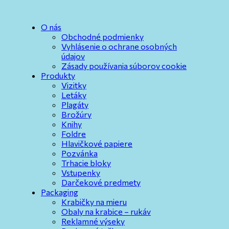
O nás
Obchodné podmienky
Vyhlásenie o ochrane osobných
údajov
Zásady používania súborov cookie
Produkty
Vizitky
Letáky
Plagáty
Brožúry
Knihy
Foldre
Hlavičkové papiere
Pozvánka
Trhacie bloky
Vstupenky
Darčekové predmety
Packaging
Krabičky na mieru
Obaly na krabice – rukáv
Reklamné výseky