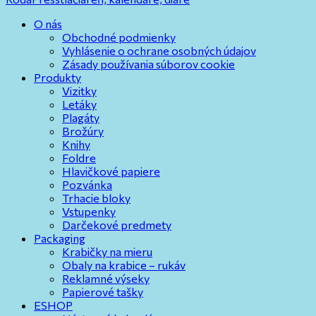
O nás
Obchodné podmienky
Vyhlásenie o ochrane osobných údajov
Zásady používania súborov cookie
Produkty
Vizitky
Letáky
Plagáty
Brožúry
Knihy
Foldre
Hlavičkové papiere
Pozvánka
Trhacie bloky
Vstupenky
Darčekové predmety
Packaging
Krabičky na mieru
Obaly na krabice – rukáv
Reklamné výseky
Papierové tašky
ESHOP