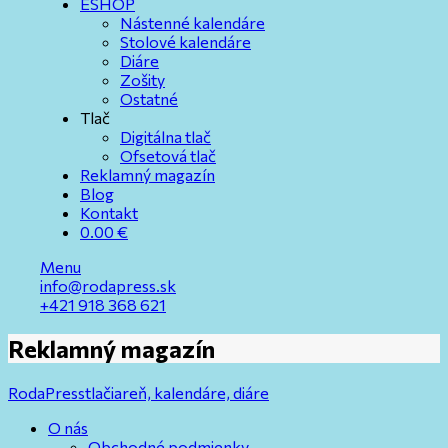
ESHOP
Nástenné kalendáre
Stolové kalendáre
Diáre
Zošity
Ostatné
Tlač
Digitálna tlač
Ofsetová tlač
Reklamný magazín
Blog
Kontakt
0.00
€
Menu
info@rodapress.sk
+421 918 368 621
Reklamný magazín
RodaPress
tlačiareň, kalendáre, diáre
O nás
Obchodné podmienky