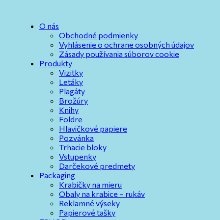
O nás
Obchodné podmienky
Vyhlásenie o ochrane osobných údajov
Zásady používania súborov cookie
Produkty
Vizitky
Letáky
Plagáty
Brožúry
Knihy
Foldre
Hlavičkové papiere
Pozvánka
Trhacie bloky
Vstupenky
Darčekové predmety
Packaging
Krabičky na mieru
Obaly na krabice – rukáv
Reklamné výseky
Papierové tašky