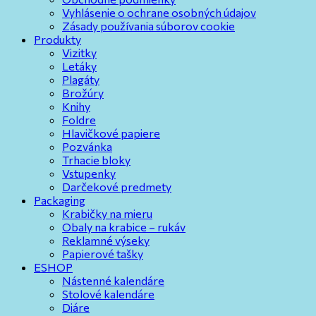
Vyhlásenie o ochrane osobných údajov
Zásady používania súborov cookie
Produkty
Vizitky
Letáky
Plagáty
Brožúry
Knihy
Foldre
Hlavičkové papiere
Pozvánka
Trhacie bloky
Vstupenky
Darčekové predmety
Packaging
Krabičky na mieru
Obaly na krabice – rukáv
Reklamné výseky
Papierové tašky
ESHOP
Nástenné kalendáre
Stolové kalendáre
Diáre