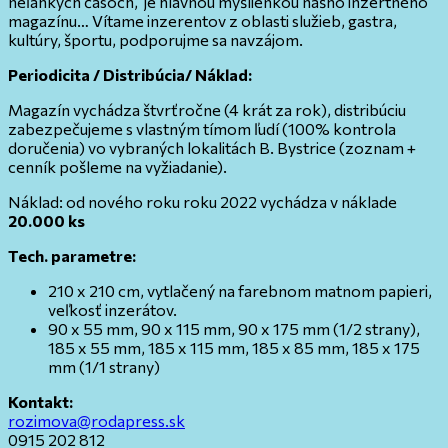
neľahkých časoch, je hlavnou myšlienkou nášho inzertného
magazínu… Vítame inzerentov z oblasti služieb, gastra,
kultúry, športu, podporujme sa navzájom.
Periodicita / Distribúcia/ Náklad:
Magazín vychádza štvrťročne (4 krát za rok), distribúciu
zabezpečujeme s vlastným tímom ľudí (100% kontrola
doručenia) vo vybraných lokalitách B. Bystrice (zoznam +
cenník pošleme na vyžiadanie).
Náklad: od nového roku roku 2022 vychádza v náklade
20.000 ks
Tech. parametre:
210 x 210 cm, vytlačený na farebnom matnom papieri,
veľkosť inzerátov.
90 x 55 mm, 90 x 115 mm, 90 x 175 mm (1/2 strany),
185 x 55 mm, 185 x 115 mm, 185 x 85 mm, 185 x 175
mm (1/1 strany)
Kontakt:
rozimova@rodapress.sk
0915 202 812