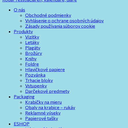
O nás
Obchodné podmienky
Vyhlásenie o ochrane osobných údajov
Zásady používania súborov cookie
Produkty
Vizitky
Letáky
Plagáty
Brožúry
Knihy
Foldre
Hlavičkové papiere
Pozvánka
Trhacie bloky
Vstupenky
Darčekové predmety
Packaging
Krabičky na mieru
Obaly na krabice – rukáv
Reklamné výseky
Papierové tašky
ESHOP