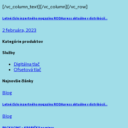
[/vc_column_text][/vc_column][/vc_row]
Navigácia
Next
Letné číslo inzertného magazínu RODApress aktuálne v distribúcií…
post:
v
2 februára, 2023
článku
Kategórie produktov
Služby
Digitálna tlač
Ofsetová tlač
Najnovšie články
Blog
Letné číslo inzertného magazínu RODApress aktuálne v distribúcií…
Blog
PACKAGING – KRABIČKY na mieru