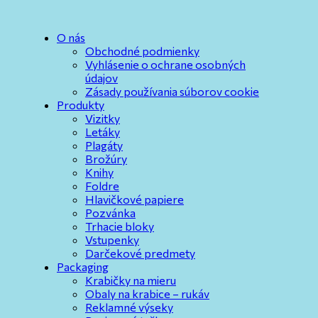
O nás
Obchodné podmienky
Vyhlásenie o ochrane osobných
údajov
Zásady používania súborov cookie
Produkty
Vizitky
Letáky
Plagáty
Brožúry
Knihy
Foldre
Hlavičkové papiere
Pozvánka
Trhacie bloky
Vstupenky
Darčekové predmety
Packaging
Krabičky na mieru
Obaly na krabice – rukáv
Reklamné výseky