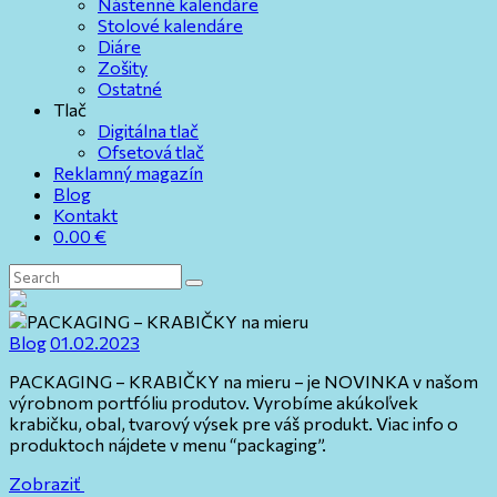
Nástenné kalendáre
Stolové kalendáre
Diáre
Zošity
Ostatné
Tlač
Digitálna tlač
Ofsetová tlač
Reklamný magazín
Blog
Kontakt
0.00
€
Blog
01.02.2023
PACKAGING – KRABIČKY na mieru – je NOVINKA v našom
výrobnom portfóliu produtov. Vyrobíme akúkoľvek
krabičku, obal, tvarový výsek pre váš produkt. Viac info o
produktoch nájdete v menu “packaging”.
Zobraziť