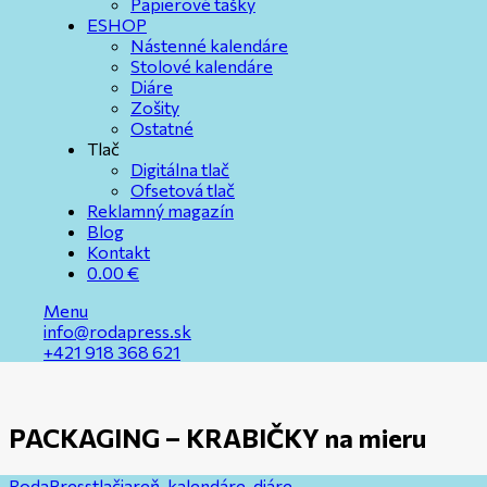
Papierové tašky
ESHOP
Nástenné kalendáre
Stolové kalendáre
Diáre
Zošity
Ostatné
Tlač
Digitálna tlač
Ofsetová tlač
Reklamný magazín
Blog
Kontakt
0.00
€
Menu
info@rodapress.sk
+421 918 368 621
PACKAGING – KRABIČKY na mieru
RodaPress
tlačiareň, kalendáre, diáre