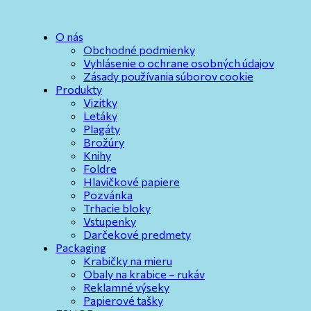
O nás
Obchodné podmienky
Vyhlásenie o ochrane osobných údajov
Zásady používania súborov cookie
Produkty
Vizitky
Letáky
Plagáty
Brožúry
Knihy
Foldre
Hlavičkové papiere
Pozvánka
Trhacie bloky
Vstupenky
Darčekové predmety
Packaging
Krabičky na mieru
Obaly na krabice – rukáv
Reklamné výseky
Papierové tašky