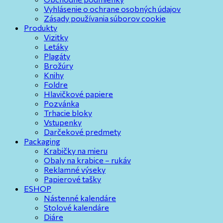
Vyhlásenie o ochrane osobných údajov
Zásady používania súborov cookie
Produkty
Vizitky
Letáky
Plagáty
Brožúry
Knihy
Foldre
Hlavičkové papiere
Pozvánka
Trhacie bloky
Vstupenky
Darčekové predmety
Packaging
Krabičky na mieru
Obaly na krabice – rukáv
Reklamné výseky
Papierové tašky
ESHOP
Nástenné kalendáre
Stolové kalendáre
Diáre