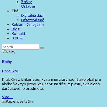
Zošity
Ostatné
Tlač
Digitálna tlač
Ofsetová tlač
Reklamný magazín
Blog
Kontakt
0.00
€
Knihy
Produkty
Krabičky z ľahkej lepenky na mieru sú vhodné ako obal pre
akýkoľvek typ produktu, napr. na dózu z plastu, skla alebo
darčekového predmetu.
Viac ...