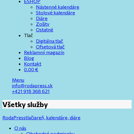
ESHOP
Nástenné kalendáre
Stolové kalendáre
Diáre
Zošity
Ostatné
Tlač
Digitálna tlač
Ofsetová tlač
Reklamný magazín
Blog
Kontakt
0.00
€
Menu
info@rodapress.sk
+421 918 368 621
Všetky služby
RodaPress
tlačiareň, kalendáre, diáre
O nás
Obchodné podmienky